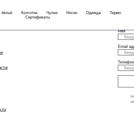
 бельё
Колготки
Чулки
Носки
Одежда
Термо
Сертификаты
Имя
Email ад
ти
Телефон
ости
На
ци
.ru