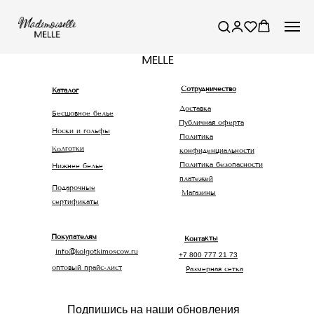
Сотрудничество
Каталог
Доставка
Бесшовное белье
Публичная оферта
Носки и гольфы
Политика
Колготки
конфиденциальности
Политика безопасности
Нижнее белье
платежей
Подарочные
Магазины
сертификаты
Покупателям
Контакты
info@kolgotkimoscow.ru
+7 800 777 21 73
оптовый прайс-лист
Размерная сетка
Подпишись на наши обновления