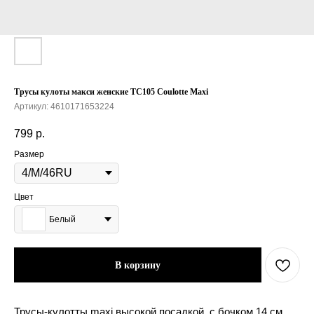
Трусы кулоты макси женские TC105 Coulotte Maxi
Артикул:
4610171653224
799
р.
Размер
Цвет
Белый
В корзину
Трусы-кулотты maxi высокой посадкой, с бочком 14 см.