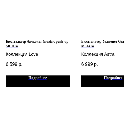
Бюстгальтер-балконет Grazia с push-up
Бюстгальтер-балконет Grazia 
ML1114
ML1414
Коллекция Love
Коллекция Astra
6 599
р.
6 999
р.
Подробнее
Подробнее