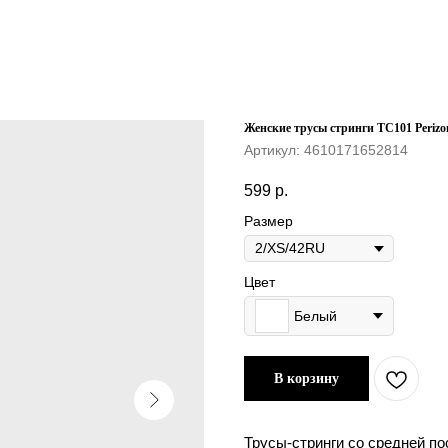
Женские трусы стринги TC101 Periz
Артикул:
4610171652814
599
р.
Размер
Цвет
Белый
В корзину
Трусы-стринги со средней по