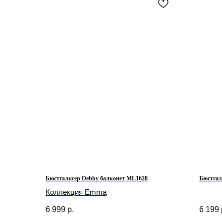
Бюстгальтер Debby балконет ML1628
Бюстгал
Коллекция Emma
6 999
р.
6 199