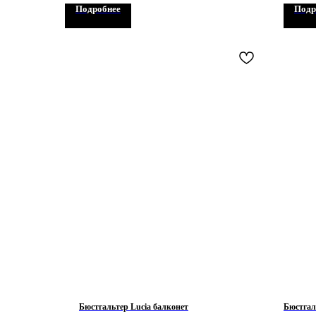
Подробнее
Подр
Бюстгальтер Lucia балконет
Бюстгал