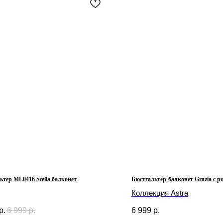
ьтер ML0416 Stella балконет
Бюстгальтер-балконет Grazia с 
Коллекция Astra
р.
6 999
р.
6 999
р.