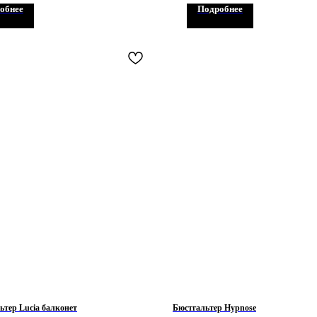
обнее
Подробнее
ьтер Lucia балконет
Бюстгальтер Hypnose