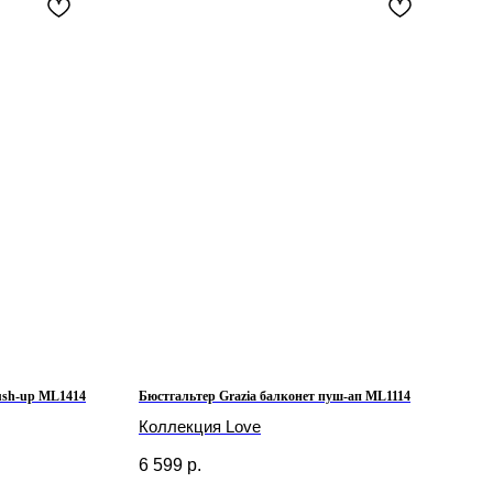
push-up ML1414
Бюстгальтер Grazia балконет пуш-ап ML1114
Коллекция Love
6 599
р.