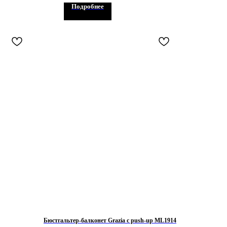
Подробнее
Бюстгальтер-балконет Grazia с push-up ML1914