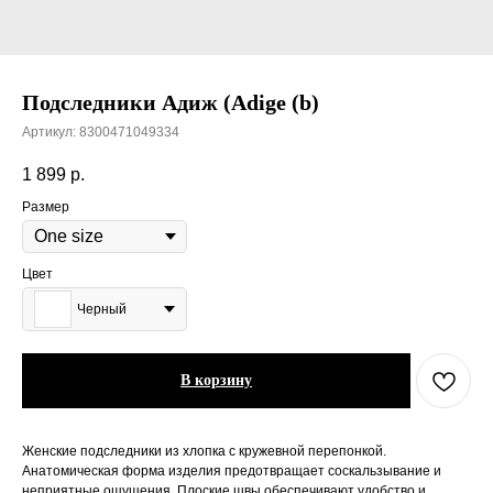
Подследники Адиж (Adige (b)
Артикул:
8300471049334
1 899
р.
Размер
Цвет
Черный
В корзину
Женские подследники из хлопка с кружевной перепонкой.
Анатомическая форма изделия предотвращает соскальзывание и
неприятные ощущения. Плоские швы обеспечивают удобство и