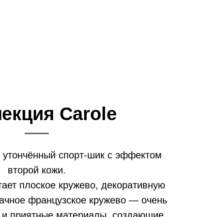
екция Carole
– утончённый спорт-шик с эффектом
второй кожи.
тает плоское кружево, декоративную
ачное французское кружево — очень
е и приятные материалы, создающие