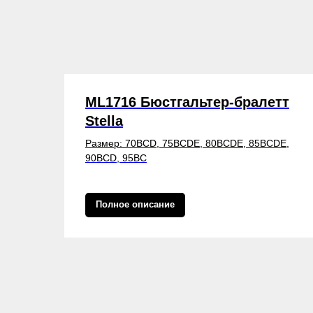
ML1716 Бюстгальтер-бралетт
Stella
Размер: 70BCD, 75BCDE, 80BCDE, 85BCDE,
90BCD, 95BC
Полное описание