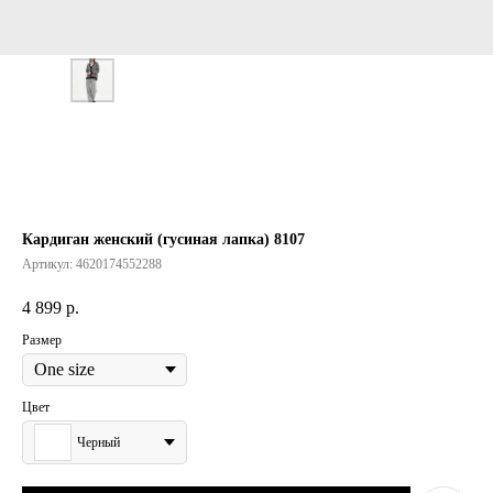
Кардиган женский (гусиная лапка) 8107
Артикул:
4620174552288
4 899
р.
Размер
Цвет
Черный