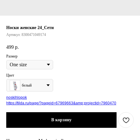
Носки женские 24_Сети
Артикул:
8300471049174
499
р.
Размер
Цвет
белый
noskihlopok
https://tilda.ru/page/?pageid=67969663&amp;projectid=7960470
В корзину