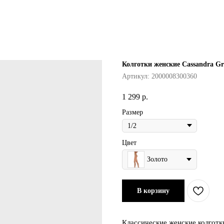
Колготки женские Cassandra G
Артикул:
2000008300360
1 299
р.
Размер
Цвет
Золото
В корзину
Классические женские колготки