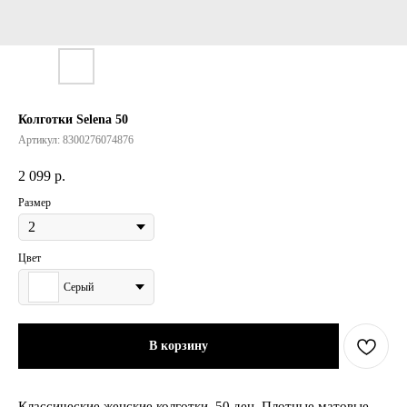
Колготки Selena 50
Артикул:
8300276074876
2 099
р.
Размер
Цвет
Серый
В корзину
Классические женские колготки, 50 ден. Плотные матовые