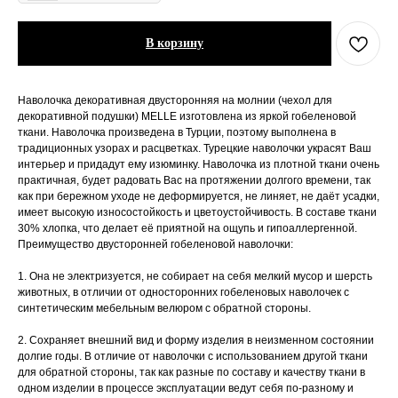
В корзину
Наволочка декоративная двусторонняя на молнии (чехол для
декоративной подушки) MELLE изготовлена из яркой гобеленовой
ткани. Наволочка произведена в Турции, поэтому выполнена в
традиционных узорах и расцветках. Турецкие наволочки украсят Ваш
интерьер и придадут ему изюминку. Наволочка из плотной ткани очень
практичная, будет радовать Вас на протяжении долгого времени, так
как при бережном уходе не деформируется, не линяет, не даёт усадки,
имеет высокую износостойкость и цветоустойчивость. В составе ткани
30% хлопка, что делает её приятной на ощупь и гипоаллергенной.
Преимущество двусторонней гобеленовой наволочки:
1. Она не электризуется, не собирает на себя мелкий мусор и шерсть
животных, в отличии от односторонних гобеленовых наволочек с
синтетическим мебельным велюром с обратной стороны.
2. Сохраняет внешний вид и форму изделия в неизменном состоянии
долгие годы. В отличие от наволочки с использованием другой ткани
для обратной стороны, так как разные по составу и качеству ткани в
одном изделии в процессе эксплуатации ведут себя по-разному и