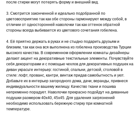
после стирки могут потерять форму и внешний вид.
3. Смотрится законченной и идеально подобранной по
цветовосприятию так как обе стороны гармонируют между собой, в
отличии от односторонней наволочки так как оттенок обратной
стороны всегда выбивается из цветового сочетания гобелена.
4. Её приятно держать в руках и не стыдно подарить друзьям и
близким, так как она вся выполнена из гобелена производства Турции
высокого качества. В современном оформлении комнаты дизайнеры
делают акцент на декоративные текстильные элементы. Почувствуйте
себя декораторами и с помощью чехлов для декоративных подушек на
диван украсьте интерьер: гостиной, спальни, детской, столовой в
стиле: лофт, прованс, кантри, винтаж придав самобытность и уют.
Добавьте их в интерьер загородного дома, дачи, веранды, привнеся
индивидуальности вашему жилищу. Качество ткани и пошива
непременно порадует. Наволочки прекрасно подойдут на диванные
подушки размером 40х40, 45х45. Для удаления загрязнений
необходимо использовать бережную стирку при комнатной
температуре.